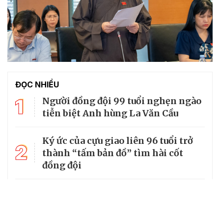
ĐỌC NHIỀU
1
Người đồng đội 99 tuổi nghẹn ngào
tiễn biệt Anh hùng La Văn Cầu
Ký ức của cựu giao liên 96 tuổi trở
2
thành “tấm bản đồ” tìm hài cốt
đồng đội
3
Từ căn lều giữa rừng, cha nghèo
nuôi 7 con gái thành cử nhân