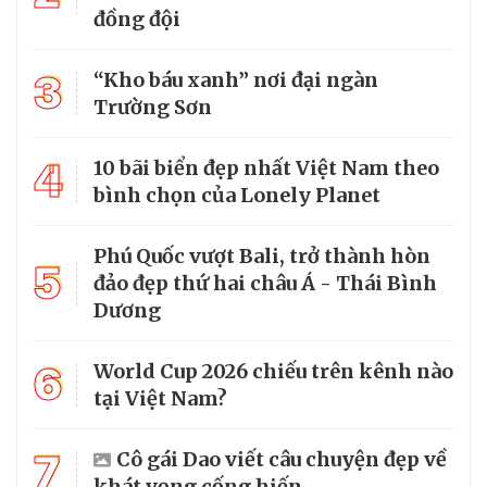
đồng đội
3
“Kho báu xanh” nơi đại ngàn
Trường Sơn
4
10 bãi biển đẹp nhất Việt Nam theo
bình chọn của Lonely Planet
Phú Quốc vượt Bali, trở thành hòn
5
đảo đẹp thứ hai châu Á - Thái Bình
Dương
6
World Cup 2026 chiếu trên kênh nào
tại Việt Nam?
7
Cô gái Dao viết câu chuyện đẹp về
khát vọng cống hiến