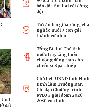
2
96 tuổi trở thành “tấm
bản đồ” tìm hài cốt đồng
đội
g
Từ căn lều giữa rừng, cha
3
nghèo nuôi 7 con gái
thành cử nhân
Tổng Bí thư, Chủ tịch
4
nước truy tặng huân
chương dũng cảm cho
chiến sĩ Kpă Thiêp
Chủ tịch UBND tỉnh Ninh
Bình làm Trưởng Ban
5
Chỉ đạo Chương trình
MTQG giai đoạn 2026 -
tin 1
2030 của tỉnh
lở đất