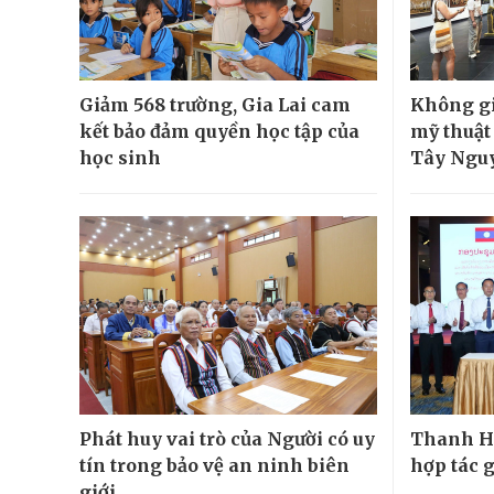
Giảm 568 trường, Gia Lai cam
Không gi
kết bảo đảm quyền học tập của
mỹ thuật
học sinh
Tây Ngu
Phát huy vai trò của Người có uy
Thanh H
tín trong bảo vệ an ninh biên
hợp tác 
giới