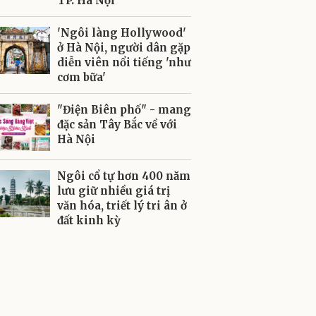
TP. Hà Nội
'Ngôi làng Hollywood'
ở Hà Nội, người dân gặp
diễn viên nổi tiếng 'như
cơm bữa'
"Điện Biên phố" - mang
đặc sản Tây Bắc về với
Hà Nội
Ngôi cổ tự hơn 400 năm
lưu giữ nhiều giá trị
văn hóa, triết lý tri ân ở
đất kinh kỳ