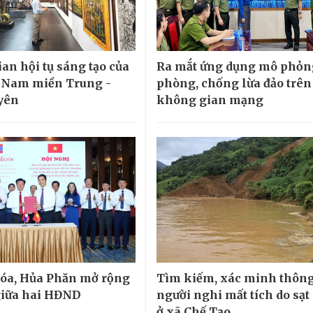
an hội tụ sáng tạo của
Ra mắt ứng dụng mô phỏn
 Nam miền Trung -
phòng, chống lừa đảo trên
yên
không gian mạng
óa, Hủa Phăn mở rộng
Tìm kiếm, xác minh thông 
giữa hai HĐND
người nghi mất tích do sạt 
ở xã Chế Tạo