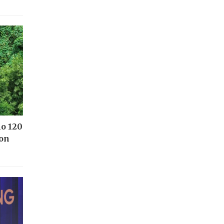
ho 120
Kon