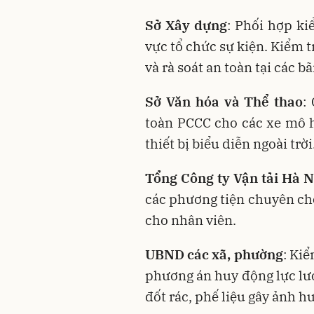
Sở Xây dựng
: Phối hợp ki
vực tổ chức sự kiện
. Kiểm t
và rà soát an toàn tại các b
Sở Văn hóa và Thể thao
:
toàn PCCC cho các xe mô h
thiết bị biểu diễn ngoài trời
Tổng Công ty Vận tải Hà N
các phương tiện chuyên chở
cho nhân viên
.
UBND các xã, phường
: Kiể
phương án huy động lực lư
đốt rác, phế liệu gây ảnh 