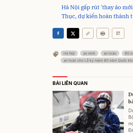
Hà Nội gấp rút 'thay áo mớ
Thục, dự kiến hoàn thành t
Hà Nội
an ninh
an toàn
80 n
an toàn cho Lễ kỷ niệm 80 năm Quốc kh
BÀI LIÊN QUAN
D
b
Dự
Bộ
nơ
Đ