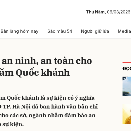
Thứ Năm,
06/08/2026
bình luận
Bản làng hôm nay
Sắc màu 54
Người giữ lửa
Media
 an ninh, an toàn cho
ĐỌC
năm Quốc khánh
m Quốc khánh là sự kiện có ý nghĩa
Hủy
G
 TP. Hà Nội đã ban hành văn bản chỉ
 cho các sở, ngành nhằm đảm bảo an
o sự kiện.