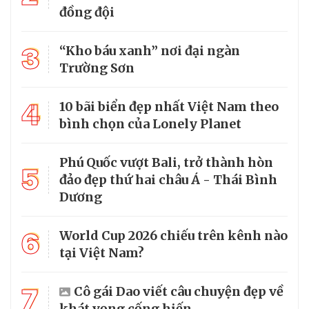
đồng đội
3
“Kho báu xanh” nơi đại ngàn
Trường Sơn
4
10 bãi biển đẹp nhất Việt Nam theo
bình chọn của Lonely Planet
Phú Quốc vượt Bali, trở thành hòn
5
đảo đẹp thứ hai châu Á - Thái Bình
Dương
6
World Cup 2026 chiếu trên kênh nào
tại Việt Nam?
7
Cô gái Dao viết câu chuyện đẹp về
khát vọng cống hiến