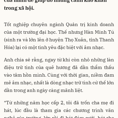
của mình để giúp đỡ những cảnh khó khăn
trong xã hội.
Tốt nghiệp chuyên ngành Quản trị kinh doanh
của một trường đại học. Thế nhưng Hàn Minh Tú
(sinh ra và lớn lên ở huyện Thọ Xuân, tỉnh Thanh
Hóa) lại có một tình yêu đặc biệt với âm nhạc.
Anh chia sẻ rằng, ngay từ khi còn nhỏ những làn
điệu trữ tình của quê hương đã dần thẩm thấu
vào tâm hồn mình. Cùng với thời gian, niềm đam
mê âm nhạc, nhất là dòng nhạc trữ tình cứ thế lớn
dần trong anh ngày càng mãnh liệt.
“Từ những năm học cấp 2, tôi đã trốn cha mẹ đi
hát, lúc đầu là tham gia các chương trình văn
nghệ của trường, lớp rồi đi hát đám cưới, hát cho