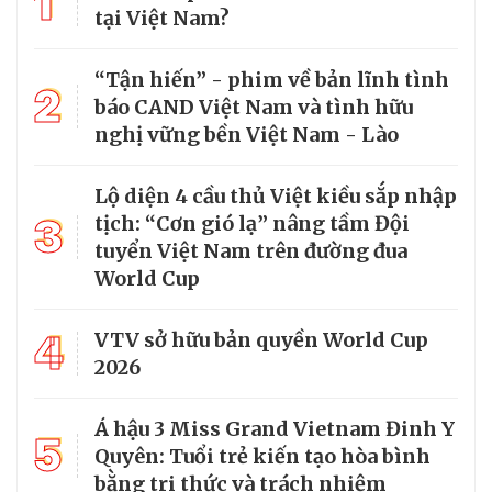
1
tại Việt Nam?
“Tận hiến” - phim về bản lĩnh tình
2
báo CAND Việt Nam và tình hữu
nghị vững bền Việt Nam - Lào
Lộ diện 4 cầu thủ Việt kiều sắp nhập
3
tịch: “Cơn gió lạ” nâng tầm Đội
tuyển Việt Nam trên đường đua
World Cup
4
VTV sở hữu bản quyền World Cup
2026
Á hậu 3 Miss Grand Vietnam Đinh Y
5
Quyên: Tuổi trẻ kiến tạo hòa bình
bằng tri thức và trách nhiệm