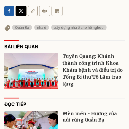
Quản Bạ
nhà ở
xây dựng nhà ở cho hộ nghèo
BÀI LIÊN QUAN
Tuyên Quang: Khánh
thành công trình Khoa
Khám bệnh và điều trị do
Tổng Bí thư Tô Lâm trao
tặng
ĐỌC TIẾP
Mèn mén - Hương của
núi rừng Quản Bạ