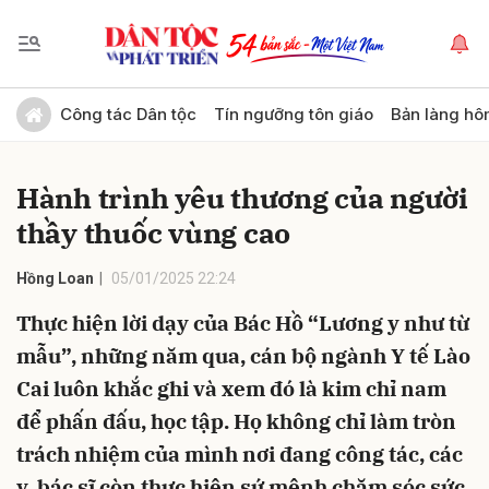
Gửi bình luận
Công tác Dân tộc
Tín ngưỡng tôn giáo
Bản làng hô
Hành trình yêu thương của người
thầy thuốc vùng cao
Hồng Loan
05/01/2025 22:24
Thực hiện lời dạy của Bác Hồ “Lương y như từ
Hủy
Gửi
mẫu”, những năm qua, cán bộ ngành Y tế Lào
Cai luôn khắc ghi và xem đó là kim chỉ nam
để phấn đấu, học tập. Họ không chỉ làm tròn
trách nhiệm của mình nơi đang công tác, các
y, bác sĩ còn thực hiện sứ mệnh chăm sóc sức