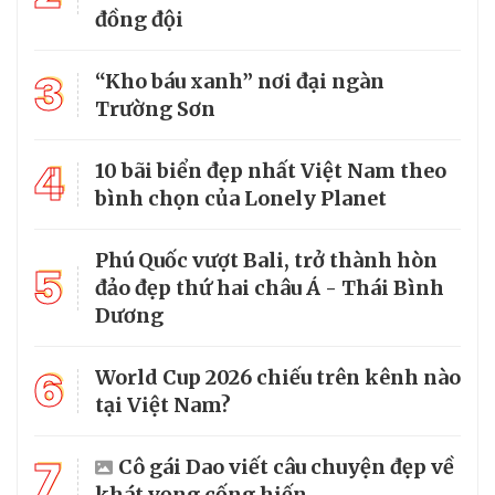
đồng đội
3
“Kho báu xanh” nơi đại ngàn
Trường Sơn
4
10 bãi biển đẹp nhất Việt Nam theo
bình chọn của Lonely Planet
Phú Quốc vượt Bali, trở thành hòn
5
đảo đẹp thứ hai châu Á - Thái Bình
Dương
6
World Cup 2026 chiếu trên kênh nào
tại Việt Nam?
7
Cô gái Dao viết câu chuyện đẹp về
khát vọng cống hiến