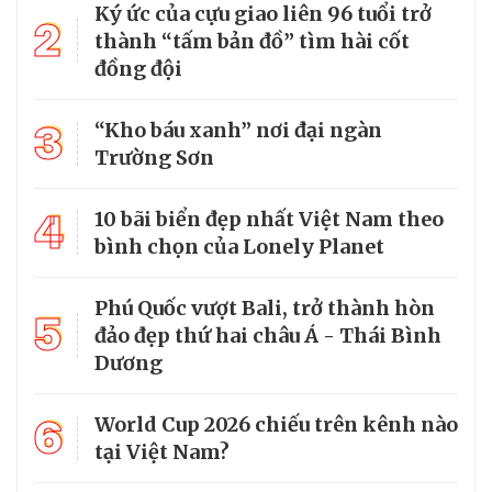
Ký ức của cựu giao liên 96 tuổi trở
2
thành “tấm bản đồ” tìm hài cốt
đồng đội
3
“Kho báu xanh” nơi đại ngàn
Trường Sơn
4
10 bãi biển đẹp nhất Việt Nam theo
bình chọn của Lonely Planet
Phú Quốc vượt Bali, trở thành hòn
5
đảo đẹp thứ hai châu Á - Thái Bình
Dương
6
World Cup 2026 chiếu trên kênh nào
tại Việt Nam?