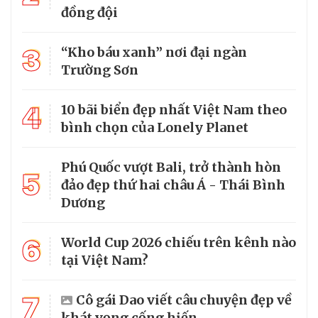
đồng đội
3
“Kho báu xanh” nơi đại ngàn
Trường Sơn
4
10 bãi biển đẹp nhất Việt Nam theo
bình chọn của Lonely Planet
Phú Quốc vượt Bali, trở thành hòn
5
đảo đẹp thứ hai châu Á - Thái Bình
Dương
6
World Cup 2026 chiếu trên kênh nào
tại Việt Nam?
7
Cô gái Dao viết câu chuyện đẹp về
khát vọng cống hiến