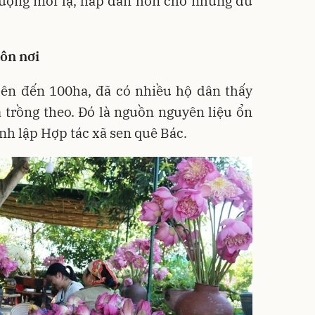
 tượng mới lạ, hấp dẫn hơn cho những du
.
ôn nơi
 lên đến 100ha, đã có nhiều hộ dân thấy
 trồng theo. Đó là nguồn nguyên liệu ổn
nh lập Hợp tác xã sen quê Bác.