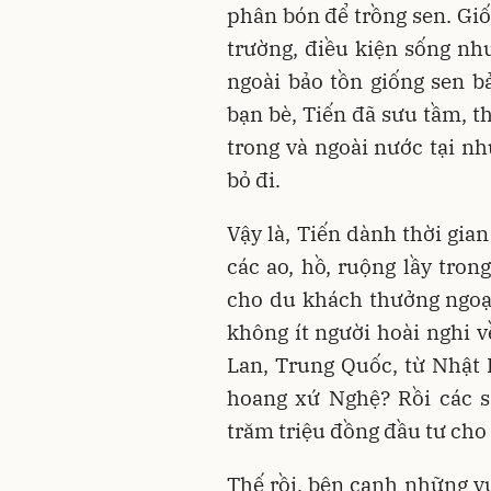
phân bón để trồng sen. Giố
trường, điều kiện sống như
ngoài bảo tồn giống sen bả
bạn bè, Tiến đã sưu tầm, 
trong và ngoài nước tại n
bỏ đi.
Vậy là, Tiến dành thời gia
các ao, hồ, ruộng lầy tron
cho du khách thưởng ngoạ
không ít người hoài nghi v
Lan, Trung Quốc, từ Nhật 
hoang xứ Nghệ? Rồi các s
trăm triệu đồng đầu tư cho 
Thế rồi, bên cạnh những v