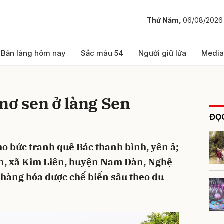
Thứ Năm,
06/08/2026
bình luận
Bản làng hôm nay
Sắc màu 54
Người giữ lửa
Media
mơ sen ở làng Sen
ĐỌC
o bức tranh quê Bác thanh bình, yên ả;
n, xã Kim Liên, huyện Nam Đàn, Nghệ
Hủy
G
 hàng hóa được chế biến sâu theo du