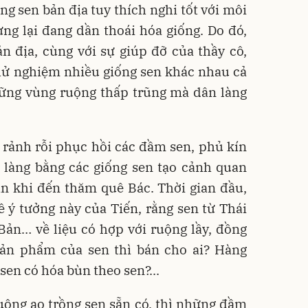
ng sen bản địa tuy thích nghi tốt với môi
ng lại đang dần thoái hóa giống. Do đó,
n địa, cùng với sự giúp đỡ của thầy cô,
thử nghiệm nhiều giống sen khác nhau cả
hững vùng ruộng thấp trũng mà dân làng
n rảnh rỗi phục hồi các đầm sen, phủ kín
g làng bằng các giống sen tạo cảnh quan
n khi đến thăm quê Bác. Thời gian đầu,
ề ý tưởng này của Tiến, rằng sen từ Thái
Bản… về liệu có hợp với ruộng lầy, đồng
ản phẩm của sen thì bán cho ai? Hàng
sen có hóa bùn theo sen?...
uông ao trồng sen sẵn có, thì những đầm