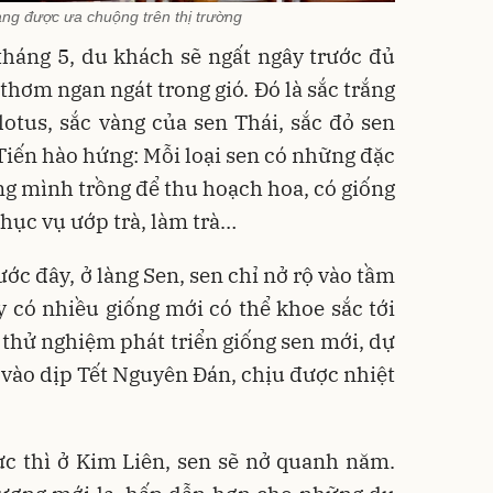
ng được ưa chuộng trên thị trường
háng 5, du khách sẽ ngất ngây trước đủ
thơm ngan ngát trong gió. Đó là sắc trắng
lotus, sắc vàng của sen Thái, sắc đỏ sen
iến hào hứng: Mỗi loại sen có những đặc
ng mình trồng để thu hoạch hoa, có giống
phục vụ ướp trà, làm trà…
ước đây, ở làng Sen, sen chỉ nở rộ vào tầm
y có nhiều giống mới có thể khoe sắc tới
g thử nghiệm phát triển giống sen mới, dự
a vào dịp Tết Nguyên Đán, chịu được nhiệt
ực thì ở Kim Liên, sen sẽ nở quanh năm.