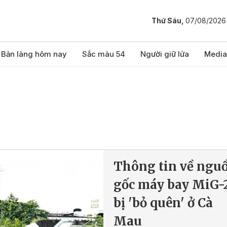
Thứ Sáu,
07/08/2026
Bản làng hôm nay
Sắc màu 54
Người giữ lửa
Media
Thông tin về ngu
gốc máy bay MiG-
bị 'bỏ quên' ở Cà
Mau