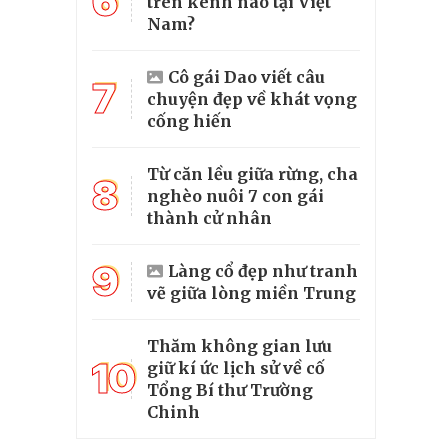
6
trên kênh nào tại Việt
Nam?
Cô gái Dao viết câu
7
chuyện đẹp về khát vọng
cống hiến
Từ căn lều giữa rừng, cha
8
nghèo nuôi 7 con gái
thành cử nhân
9
Làng cổ đẹp như tranh
vẽ giữa lòng miền Trung
Thăm không gian lưu
10
giữ kí ức lịch sử về cố
Tổng Bí thư Trường
Chinh