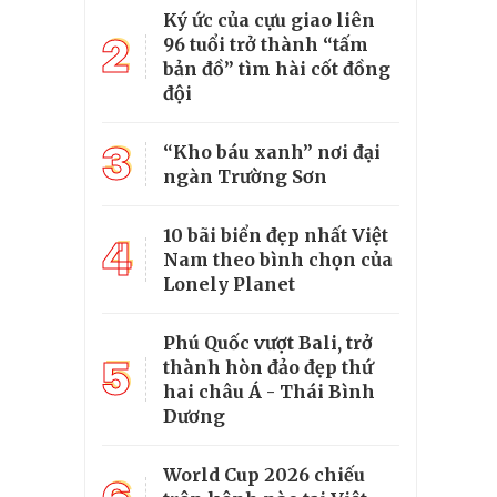
Ký ức của cựu giao liên
2
96 tuổi trở thành “tấm
bản đồ” tìm hài cốt đồng
đội
3
“Kho báu xanh” nơi đại
ngàn Trường Sơn
10 bãi biển đẹp nhất Việt
4
Nam theo bình chọn của
Lonely Planet
Phú Quốc vượt Bali, trở
5
thành hòn đảo đẹp thứ
hai châu Á - Thái Bình
Dương
World Cup 2026 chiếu