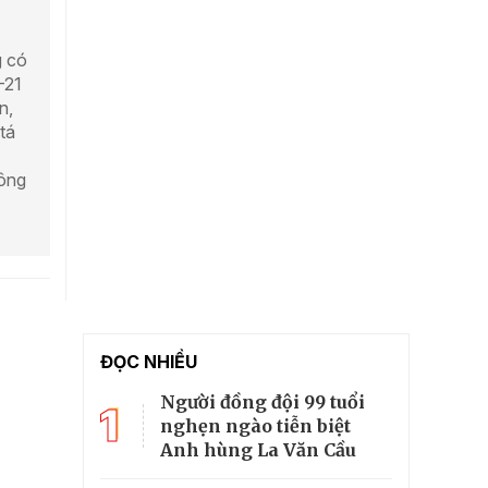
g có
-21
n,
tá
ông
ĐỌC NHIỀU
Người đồng đội 99 tuổi
1
nghẹn ngào tiễn biệt
Anh hùng La Văn Cầu