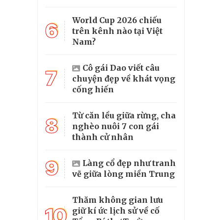
World Cup 2026 chiếu
6
trên kênh nào tại Việt
Nam?
Cô gái Dao viết câu
7
chuyện đẹp về khát vọng
cống hiến
Từ căn lều giữa rừng, cha
8
nghèo nuôi 7 con gái
thành cử nhân
9
Làng cổ đẹp như tranh
vẽ giữa lòng miền Trung
Thăm không gian lưu
10
giữ kí ức lịch sử về cố