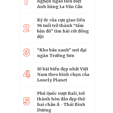
1
nghẹn ngào tiễn biệt
Anh hùng La Văn Cầu
Ký ức của cựu giao liên
2
96 tuổi trở thành “tấm
bản đồ” tìm hài cốt đồng
đội
3
“Kho báu xanh” nơi đại
ngàn Trường Sơn
10 bãi biển đẹp nhất Việt
4
Nam theo bình chọn của
Lonely Planet
Phú Quốc vượt Bali, trở
5
thành hòn đảo đẹp thứ
hai châu Á - Thái Bình
Dương