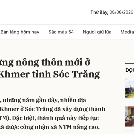
Thứ Bảy,
08/08/2026
bình luận
Bản làng hôm nay
Sắc màu 54
Người giữ lửa
Media
ựng nông thôn mới ở
ĐỌC
Khmer tỉnh Sóc Trăng
g, những năm gần đây, nhiều địa
Hủy
G
 Khmer ở Sóc Trăng đã xây dựng thành
M). Đặc biệt, thành quả này tiếp tục
 xã được công nhận xã NTM nâng cao.