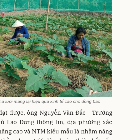
hà lưới mang lại hiệu quả kinh tế cao cho đồng bào
 đạt được, ông Nguyễn Văn Đắc - Trưởng
 Lao Dung thông tin, địa phương xác
âng cao và NTM kiểu mẫu là nhằm nâng