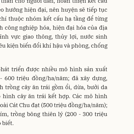
h thần cho người dân, hoàn thiện kết cấu
heo hướng hiện đại, nên huyện sẽ tiếp tục
 chí thuộc nhóm kết cấu hạ tầng để từng
h công nghiệp hóa, hiện đại hóa của địa
ĩnh vực giao thông, thủy lợi, nước sinh
iều kiện biến đổi khí hậu và phòng, chống
phát triển được nhiều mô hình sản xuất
 - 600 triệu đồng/ha/năm; đã xây dựng,
 trồng cây ăn trái gồm ổi, dừa, bưởi da
 hình cây ăn trái kết hợp. Các mô hình
Xoài Cát Chu đạt (500 triệu đồng/ha/năm);
m, trồng bông thiên lý (200 - 300 triệu
biết.