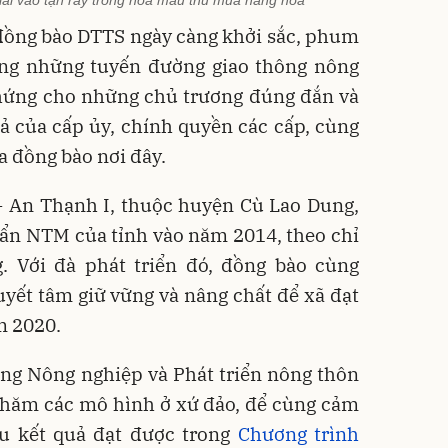
 lái vào tận rẫy trồng hoa màu thu mua hàng hóa
đồng bào DTTS ngày càng khởi sắc, phum
ằng những tuyến đường giao thông nông
chứng cho những chủ trương đúng đắn và
ả của cấp ủy, chính quyền các cấp, cùng
a đồng bào nơi đây.
- An Thạnh I, thuộc huyện Cù Lao Dung,
uẩn NTM của tỉnh vào năm 2014, theo chỉ
 Với đà phát triển đó, đồng bào cùng
yết tâm giữ vững và nâng chất để xã đạt
m 2020.
ng Nông nghiệp và Phát triển nông thôn
hăm các mô hình ở xứ đảo, để cùng cảm
ều kết quả đạt được trong
Chương trình