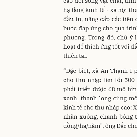
cao đời sống vật chất, tin
hạ tầng kinh tế - xã hội t
đầu tư, nâng cấp các tiêu
bước đáp ứng cho quá trìn
phương. Trong đó, chú ý l
hoạt để thích ứng tốt với đ
thiên tai.
“Đặc biệt, xã An Thạnh I 
cho thu nhập lên tới 500
phát triển được 68 mô hình
xanh, thanh long cùng mô
kinh tế cho thu nhập cao: 
nhãn xuồng, chanh bông tí
đồng/ha/năm”, ông Đắc cho 