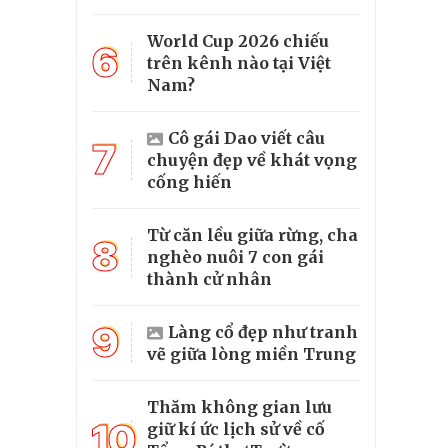
World Cup 2026 chiếu
6
trên kênh nào tại Việt
Nam?
Cô gái Dao viết câu
7
chuyện đẹp về khát vọng
cống hiến
Từ căn lều giữa rừng, cha
8
nghèo nuôi 7 con gái
thành cử nhân
9
Làng cổ đẹp như tranh
vẽ giữa lòng miền Trung
Thăm không gian lưu
10
giữ kí ức lịch sử về cố