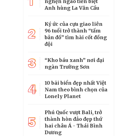
1
nghẹn ngào tiễn biệt
Anh hùng La Văn Cầu
Ký ức của cựu giao liên
2
96 tuổi trở thành “tấm
bản đồ” tìm hài cốt đồng
đội
3
“Kho báu xanh” nơi đại
ngàn Trường Sơn
10 bãi biển đẹp nhất Việt
4
Nam theo bình chọn của
Lonely Planet
Phú Quốc vượt Bali, trở
5
thành hòn đảo đẹp thứ
hai châu Á - Thái Bình
Dương