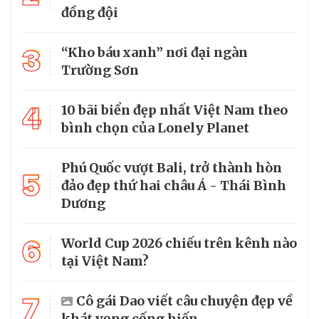
đồng đội
3
“Kho báu xanh” nơi đại ngàn
Trường Sơn
4
10 bãi biển đẹp nhất Việt Nam theo
bình chọn của Lonely Planet
Phú Quốc vượt Bali, trở thành hòn
5
đảo đẹp thứ hai châu Á - Thái Bình
Dương
6
World Cup 2026 chiếu trên kênh nào
tại Việt Nam?
7
Cô gái Dao viết câu chuyện đẹp về
khát vọng cống hiến