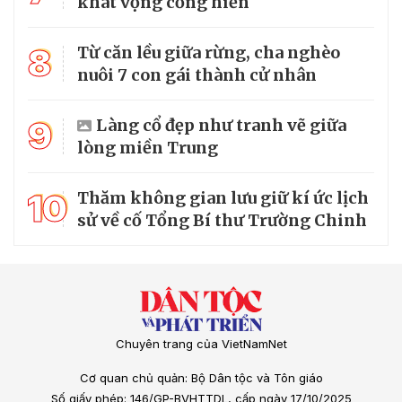
khát vọng cống hiến
8
Từ căn lều giữa rừng, cha nghèo
nuôi 7 con gái thành cử nhân
9
Làng cổ đẹp như tranh vẽ giữa
lòng miền Trung
10
Thăm không gian lưu giữ kí ức lịch
sử về cố Tổng Bí thư Trường Chinh
Chuyên trang của VietNamNet
Cơ quan chủ quản: Bộ Dân tộc và Tôn giáo
Số giấy phép: 146/GP-BVHTTDL, cấp ngày 17/10/2025