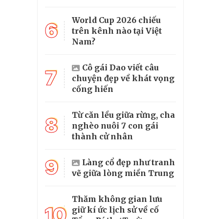
World Cup 2026 chiếu
6
trên kênh nào tại Việt
Nam?
Cô gái Dao viết câu
7
chuyện đẹp về khát vọng
cống hiến
Từ căn lều giữa rừng, cha
8
nghèo nuôi 7 con gái
thành cử nhân
9
Làng cổ đẹp như tranh
vẽ giữa lòng miền Trung
Thăm không gian lưu
10
giữ kí ức lịch sử về cố