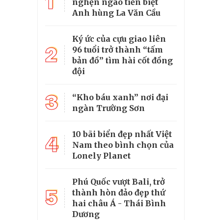
1
nghẹn ngào tiễn biệt
Anh hùng La Văn Cầu
Ký ức của cựu giao liên
2
96 tuổi trở thành “tấm
bản đồ” tìm hài cốt đồng
đội
3
“Kho báu xanh” nơi đại
ngàn Trường Sơn
10 bãi biển đẹp nhất Việt
4
Nam theo bình chọn của
Lonely Planet
Phú Quốc vượt Bali, trở
5
thành hòn đảo đẹp thứ
hai châu Á - Thái Bình
Dương