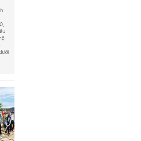
nh
0,
iêu
hộ
o
dưới