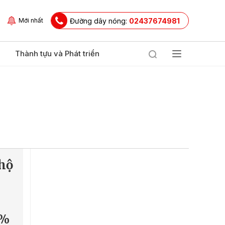
Đường dây nóng:
02437674981
Mới nhất
Thành tựu và Phát triển
 hộ
0%