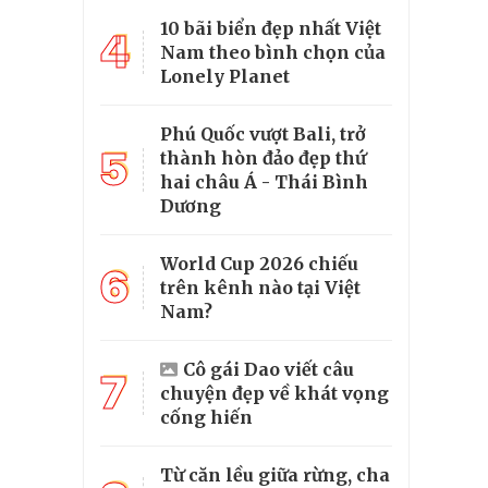
10 bãi biển đẹp nhất Việt
4
Nam theo bình chọn của
Lonely Planet
Phú Quốc vượt Bali, trở
5
thành hòn đảo đẹp thứ
hai châu Á - Thái Bình
Dương
World Cup 2026 chiếu
6
trên kênh nào tại Việt
Nam?
Cô gái Dao viết câu
7
chuyện đẹp về khát vọng
cống hiến
Từ căn lều giữa rừng, cha