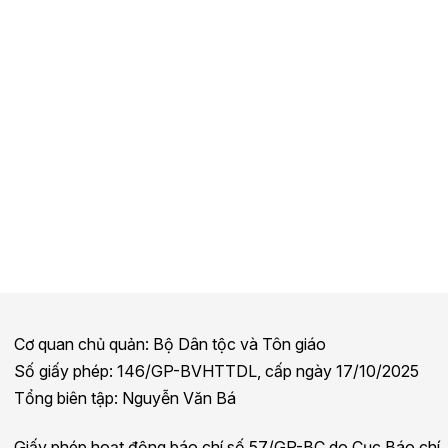
Cơ quan chủ quản: Bộ Dân tộc và Tôn giáo
Số giấy phép: 146/GP-BVHTTDL, cấp ngày 17/10/2025
Tổng biên tập: Nguyễn Văn Bá
Giấy phép hoạt động báo chí số 57/GP-BC do Cục Báo chí,