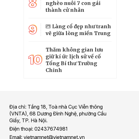
8
nghèo nuôi 7 con gái
thành cử nhân
9
Làng cổ đẹp như tranh
vẽ giữa lòng miền Trung
Thăm không gian lưu
10
giữ kí ức lịch sử về cố
Tổng Bí thư Trường
Chinh
Địa chỉ: Tầng 18, Toà nhà Cục Viễn thông
(VNTA), 68 Dương Đình Nghệ, phường Cầu
Giấy, TP. Hà Nội.
Điện thoại: 02437674981
Email: vietnamnet@vietnamnet.vn