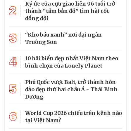
Ký ức của cựu giao liên 96 tuổi trở
2
thành “tấm bản đồ” tìm hài cốt
đồng đội
3
“Kho báu xanh” nơi đại ngàn
Trường Sơn
4
10 bãi biển đẹp nhất Việt Nam theo
bình chọn của Lonely Planet
Phú Quốc vượt Bali, trở thành hòn
5
đảo đẹp thứ hai châu Á - Thái Bình
Dương
6
World Cup 2026 chiếu trên kênh nào
tại Việt Nam?