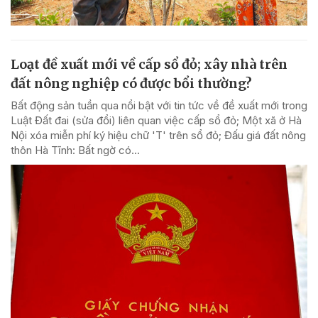
Loạt đề xuất mới về cấp sổ đỏ; xây nhà trên
đất nông nghiệp có được bổi thường?
Bất động sản tuần qua nổi bật với tin tức về đề xuất mới trong
Luật Đất đai (sửa đổi) liên quan việc cấp sổ đỏ; Một xã ở Hà
Nội xóa miễn phí ký hiệu chữ 'T' trên sổ đỏ; Đấu giá đất nông
thôn Hà Tĩnh: Bất ngờ có...