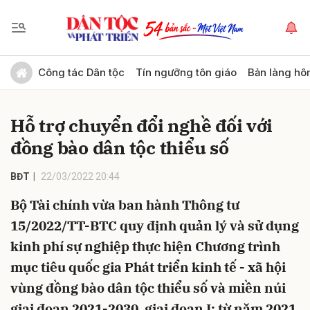
Gửi bình luận
Công tác Dân tộc
Tín ngưỡng tôn giáo
Bản làng hô
Hỗ trợ chuyển đổi nghề đối với
đồng bào dân tộc thiểu số
BĐT
22/03/2022 20:44
Bộ Tài chính vừa ban hành Thông tư
Hủy
Gửi
15/2022/TT-BTC quy định quản lý và sử dụng
kinh phí sự nghiệp thực hiện Chương trình
mục tiêu quốc gia Phát triển kinh tế - xã hội
vùng đồng bào dân tộc thiểu số và miền núi
giai đoạn 2021-2030, giai đoạn I: từ năm 2021