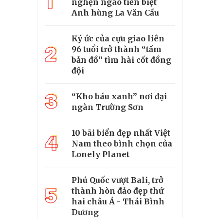
1
nghẹn ngào tiễn biệt
Anh hùng La Văn Cầu
Ký ức của cựu giao liên
2
96 tuổi trở thành “tấm
bản đồ” tìm hài cốt đồng
đội
3
“Kho báu xanh” nơi đại
ngàn Trường Sơn
10 bãi biển đẹp nhất Việt
4
Nam theo bình chọn của
Lonely Planet
Phú Quốc vượt Bali, trở
5
thành hòn đảo đẹp thứ
hai châu Á - Thái Bình
Dương