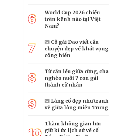
World Cup 2026 chiếu
6
trên kênh nào tại Việt
Nam?
Cô gái Dao viết câu
7
chuyện đẹp về khát vọng
cống hiến
Từ căn lều giữa rừng, cha
8
nghèo nuôi 7 con gái
thành cử nhân
9
Làng cổ đẹp như tranh
vẽ giữa lòng miền Trung
Thăm không gian lưu
10
giữ kí ức lịch sử về cố