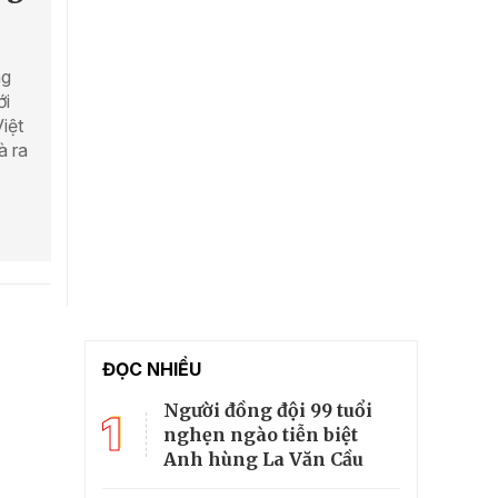
ng
ới
iệt
à ra
ĐỌC NHIỀU
Người đồng đội 99 tuổi
1
nghẹn ngào tiễn biệt
Anh hùng La Văn Cầu