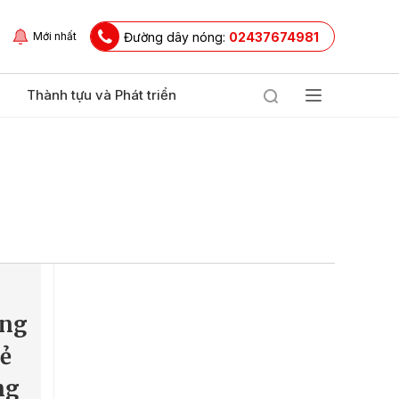
Đường dây nóng:
02437674981
Mới nhất
Thành tựu và Phát triển
ơng
rẻ
ng