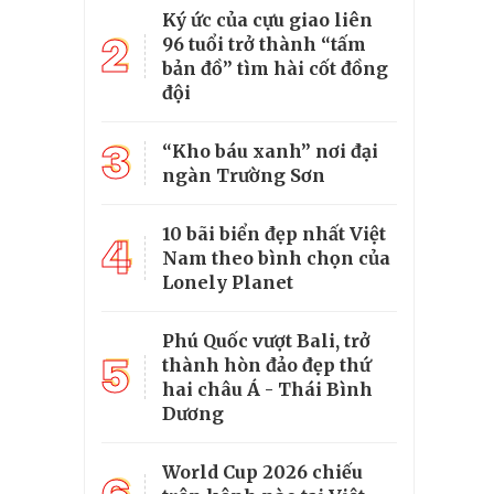
Ký ức của cựu giao liên
2
96 tuổi trở thành “tấm
bản đồ” tìm hài cốt đồng
đội
3
“Kho báu xanh” nơi đại
ngàn Trường Sơn
10 bãi biển đẹp nhất Việt
4
Nam theo bình chọn của
Lonely Planet
Phú Quốc vượt Bali, trở
5
thành hòn đảo đẹp thứ
hai châu Á - Thái Bình
Dương
World Cup 2026 chiếu