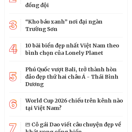
đồng đội
3
“Kho báu xanh” nơi đại ngàn
Trường Sơn
4
10 bãi biển đẹp nhất Việt Nam theo
bình chọn của Lonely Planet
Phú Quốc vượt Bali, trở thành hòn
5
đảo đẹp thứ hai châu Á - Thái Bình
Dương
6
World Cup 2026 chiếu trên kênh nào
tại Việt Nam?
7
Cô gái Dao viết câu chuyện đẹp về
khát vọng cống hiến