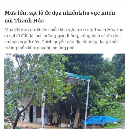
Mưa lớn, sạt lở đe dọa nhiều khu vực miền
núi Thanh Hóa
Mưa lớn kéo dài khiến nhiều khu vực miền núi Thanh Hóa xảy
ra sạt lở đất đá, ảnh hưởng giao thông, công trình và đe dọa
an toàn người dân. Chính quyền các địa phương đang khẩn
trương triển khai phương án ứng phó.