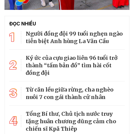
ĐỌC NHIỀU
1
Người đồng đội 99 tuổi nghẹn ngào
tiễn biệt Anh hùng La Văn Cầu
Ký ức của cựu giao liên 96 tuổi trở
2
thành “tấm bản đồ” tìm hài cốt
đồng đội
3
Từ căn lều giữa rừng, cha nghèo
nuôi 7 con gái thành cử nhân
Tổng Bí thư, Chủ tịch nước truy
4
tặng huân chương dũng cảm cho
chiến sĩ Kpă Thiêp