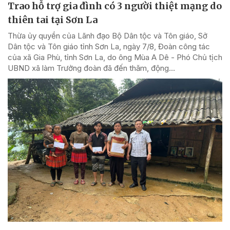
Trao hỗ trợ gia đình có 3 người thiệt mạng do
thiên tai tại Sơn La
Thừa ủy quyền của Lãnh đạo Bộ Dân tộc và Tôn giáo, Sở
Dân tộc và Tôn giáo tỉnh Sơn La, ngày 7/8, Đoàn công tác
của xã Gia Phù, tỉnh Sơn La, do ông Mùa A Dê - Phó Chủ tịch
UBND xã làm Trưởng đoàn đã đến thăm, động...