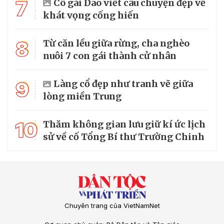
7
Cô gái Dao viết câu chuyện đẹp về
khát vọng cống hiến
8
Từ căn lều giữa rừng, cha nghèo
nuôi 7 con gái thành cử nhân
9
Làng cổ đẹp như tranh vẽ giữa
lòng miền Trung
10
Thăm không gian lưu giữ kí ức lịch
sử về cố Tổng Bí thư Trường Chinh
Chuyên trang của VietNamNet