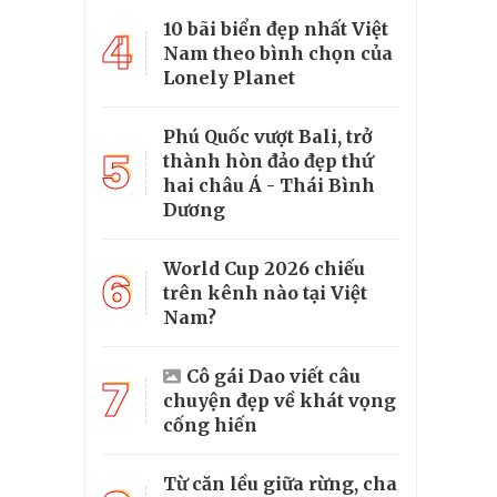
10 bãi biển đẹp nhất Việt
4
Nam theo bình chọn của
Lonely Planet
Phú Quốc vượt Bali, trở
5
thành hòn đảo đẹp thứ
hai châu Á - Thái Bình
Dương
World Cup 2026 chiếu
6
trên kênh nào tại Việt
Nam?
Cô gái Dao viết câu
7
chuyện đẹp về khát vọng
cống hiến
Từ căn lều giữa rừng, cha