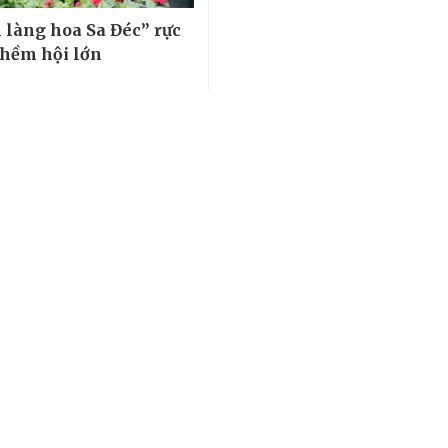
m làng hoa Sa Đéc” rực
 thềm hội lớn