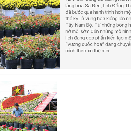
làng hoa Sa Đéc, tỉnh Đồng T
đã bước qua hành trình hơn mộ
thế kỷ, là vùng hoa kiểng lớn n
Tây Nam Bộ. Từ những bông 
nở mỗi sớm đến những mô hình
lịch đang góp phần kiến tạo mộ
“vương quốc hoa” đang chuyể
mình theo xu thế mới.