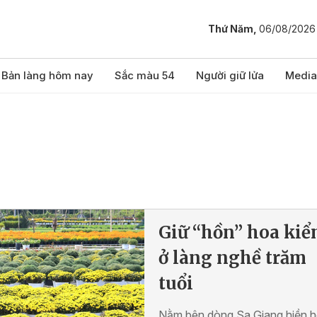
Thứ Năm,
06/08/2026
Bản làng hôm nay
Sắc màu 54
Người giữ lửa
Media
Giữ “hồn” hoa kiể
ở làng nghề trăm
tuổi
Nằm bên dòng Sa Giang hiền h