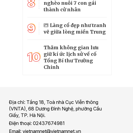
8
nghèo nuôi 7 con gái
thành cử nhân
9
Làng cổ đẹp như tranh
vẽ giữa lòng miền Trung
Thăm không gian lưu
10
giữ kí ức lịch sử về cố
Tổng Bí thư Trường
Chinh
Địa chỉ: Tầng 18, Toà nhà Cục Viễn thông
(VNTA), 68 Dương Đình Nghệ, phường Cầu
Giấy, TP. Hà Nội.
Điện thoại: 02437674981
Email: vietnamnet@vietnamnet.vn