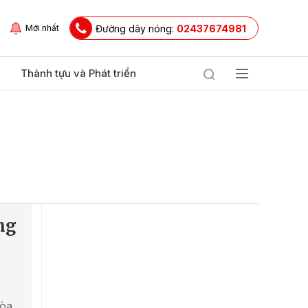
Đường dây nóng:
02437674981
Mới nhất
Thành tựu và Phát triển
ng
òa,