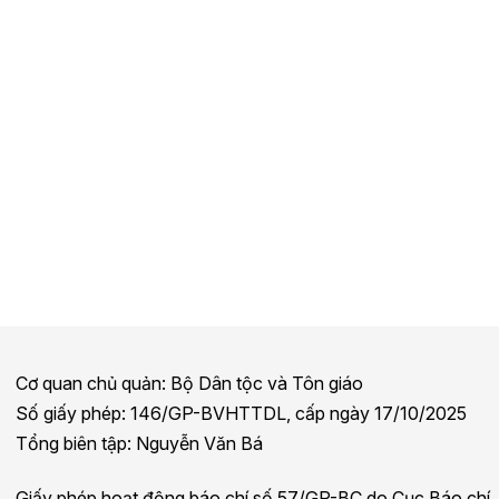
Cơ quan chủ quản: Bộ Dân tộc và Tôn giáo
Số giấy phép: 146/GP-BVHTTDL, cấp ngày 17/10/2025
Tổng biên tập: Nguyễn Văn Bá
Giấy phép hoạt động báo chí số 57/GP-BC do Cục Báo chí,