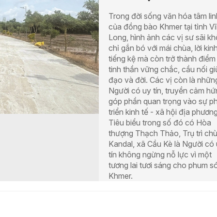
Trong đời sống văn hóa tâm lin
của đồng bào Khmer tại tỉnh V
Long, hình ảnh các vị sư sãi k
chỉ gắn bó với mái chùa, lời kin
tiếng kệ mà còn trở thành điểm
tinh thần vững chắc, cầu nối g
đạo và đời. Các vị còn là nhữn
Người có uy tín, truyền cảm hứ
góp phần quan trọng vào sự p
triển kinh tế - xã hội địa phương
Tiêu biểu trong số đó có Hòa
thượng Thạch Thảo, Trụ trì ch
Kandal, xã Cầu Kè là Người có
tín không ngừng nỗ lực vì một
tương lai tươi sáng cho phum s
Khmer.