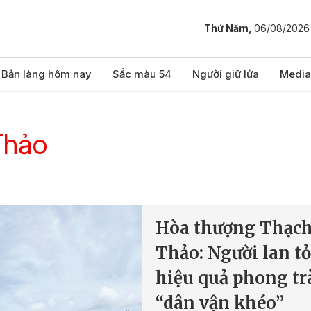
Thứ Năm,
06/08/2026
Bản làng hôm nay
Sắc màu 54
Người giữ lửa
Media
Thảo
Hòa thượng Thạc
Thảo: Người lan t
hiệu quả phong tr
“dân vận khéo”