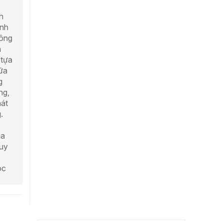
h
ĩnh
hông
h
 tựa
iữa
g
ng,
hát
.
ùa
 uy
óc