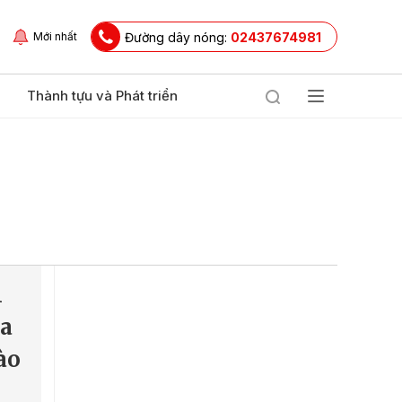
Đường dây nóng:
02437674981
Mới nhất
Thành tựu và Phát triển
h
ỏa
ào