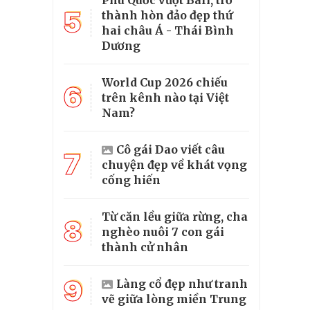
Phú Quốc vượt Bali, trở
5
thành hòn đảo đẹp thứ
hai châu Á - Thái Bình
Dương
World Cup 2026 chiếu
6
trên kênh nào tại Việt
Nam?
Cô gái Dao viết câu
7
chuyện đẹp về khát vọng
cống hiến
Từ căn lều giữa rừng, cha
8
nghèo nuôi 7 con gái
thành cử nhân
9
Làng cổ đẹp như tranh
vẽ giữa lòng miền Trung