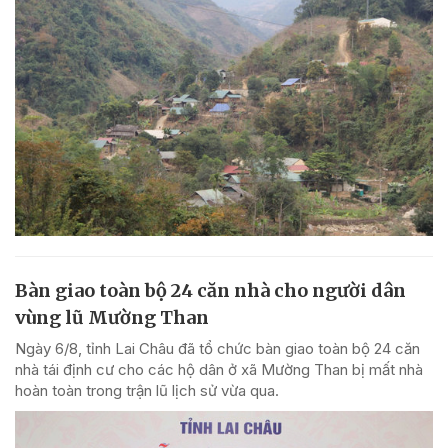
Bàn giao toàn bộ 24 căn nhà cho người dân
vùng lũ Mường Than
Ngày 6/8, tỉnh Lai Châu đã tổ chức bàn giao toàn bộ 24 căn
nhà tái định cư cho các hộ dân ở xã Mường Than bị mất nhà
hoàn toàn trong trận lũ lịch sử vừa qua.