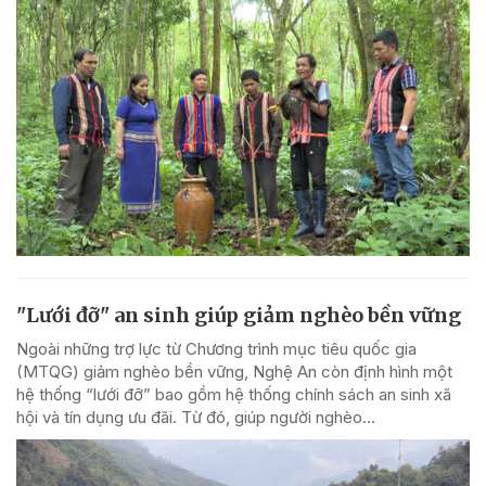
"Lưới đỡ" an sinh giúp giảm nghèo bền vững
Ngoài những trợ lực từ Chương trình mục tiêu quốc gia
(MTQG) giảm nghèo bền vững, Nghệ An còn định hình một
hệ thống “lưới đỡ” bao gồm hệ thống chính sách an sinh xã
hội và tín dụng ưu đãi. Từ đó, giúp người nghèo...