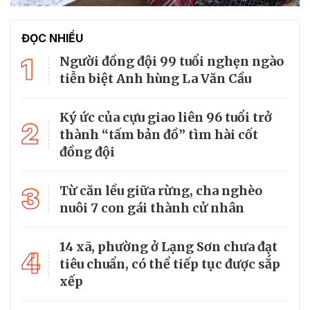
ĐỌC NHIỀU
1
Người đồng đội 99 tuổi nghẹn ngào
tiễn biệt Anh hùng La Văn Cầu
Ký ức của cựu giao liên 96 tuổi trở
2
thành “tấm bản đồ” tìm hài cốt
đồng đội
3
Từ căn lều giữa rừng, cha nghèo
nuôi 7 con gái thành cử nhân
14 xã, phường ở Lạng Sơn chưa đạt
4
tiêu chuẩn, có thể tiếp tục được sắp
xếp