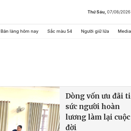
Thứ Sáu,
07/08/2026
Bản làng hôm nay
Sắc màu 54
Người giữ lửa
Media
Dòng vốn ưu đãi t
sức người hoàn
lương làm lại cuộc
đời