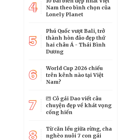
10 bãi biển đẹp nhất Việt
4
Nam theo bình chọn của
Lonely Planet
Phú Quốc vượt Bali, trở
5
thành hòn đảo đẹp thứ
hai châu Á - Thái Bình
Dương
World Cup 2026 chiếu
6
trên kênh nào tại Việt
Nam?
Cô gái Dao viết câu
7
chuyện đẹp về khát vọng
cống hiến
Từ căn lều giữa rừng, cha
8
nghèo nuôi 7 con gái