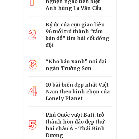
1
nghẹn ngào tiễn biệt
Anh hùng La Văn Cầu
Ký ức của cựu giao liên
2
96 tuổi trở thành “tấm
bản đồ” tìm hài cốt đồng
đội
3
“Kho báu xanh” nơi đại
ngàn Trường Sơn
10 bãi biển đẹp nhất Việt
4
Nam theo bình chọn của
Lonely Planet
Phú Quốc vượt Bali, trở
5
thành hòn đảo đẹp thứ
hai châu Á - Thái Bình
Dương