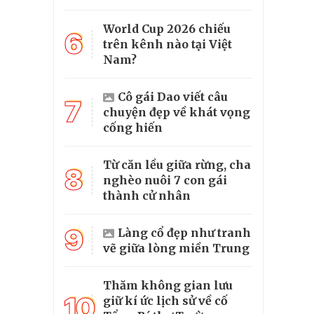
World Cup 2026 chiếu
6
trên kênh nào tại Việt
Nam?
Cô gái Dao viết câu
7
chuyện đẹp về khát vọng
cống hiến
Từ căn lều giữa rừng, cha
8
nghèo nuôi 7 con gái
thành cử nhân
9
Làng cổ đẹp như tranh
vẽ giữa lòng miền Trung
Thăm không gian lưu
10
giữ kí ức lịch sử về cố