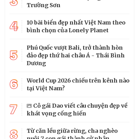
3
Trường Sơn
4
10 bãi biển đẹp nhất Việt Nam theo
bình chọn của Lonely Planet
Phú Quốc vượt Bali, trở thành hòn
5
đảo đẹp thứ hai châu Á - Thái Bình
Dương
6
World Cup 2026 chiếu trên kênh nào
tại Việt Nam?
7
Cô gái Dao viết câu chuyện đẹp về
khát vọng cống hiến
8
Từ căn lều giữa rừng, cha nghèo
nuôi 7 con gái thành cử nhân