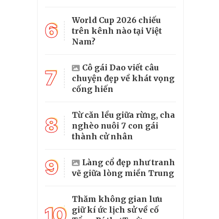
World Cup 2026 chiếu
6
trên kênh nào tại Việt
Nam?
Cô gái Dao viết câu
7
chuyện đẹp về khát vọng
cống hiến
Từ căn lều giữa rừng, cha
8
nghèo nuôi 7 con gái
thành cử nhân
9
Làng cổ đẹp như tranh
vẽ giữa lòng miền Trung
Thăm không gian lưu
10
giữ kí ức lịch sử về cố