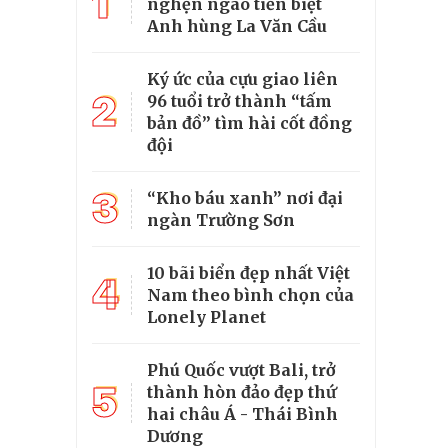
1
nghẹn ngào tiễn biệt
Anh hùng La Văn Cầu
Ký ức của cựu giao liên
2
96 tuổi trở thành “tấm
bản đồ” tìm hài cốt đồng
đội
3
“Kho báu xanh” nơi đại
ngàn Trường Sơn
10 bãi biển đẹp nhất Việt
4
Nam theo bình chọn của
Lonely Planet
Phú Quốc vượt Bali, trở
5
thành hòn đảo đẹp thứ
hai châu Á - Thái Bình
Dương