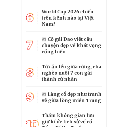
World Cup 2026 chiếu
6
trên kênh nào tại Việt
Nam?
Cô gái Dao viết câu
7
chuyện đẹp về khát vọng
cống hiến
Từ căn lều giữa rừng, cha
8
nghèo nuôi 7 con gái
thành cử nhân
9
Làng cổ đẹp như tranh
vẽ giữa lòng miền Trung
Thăm không gian lưu
10
giữ kí ức lịch sử về cố