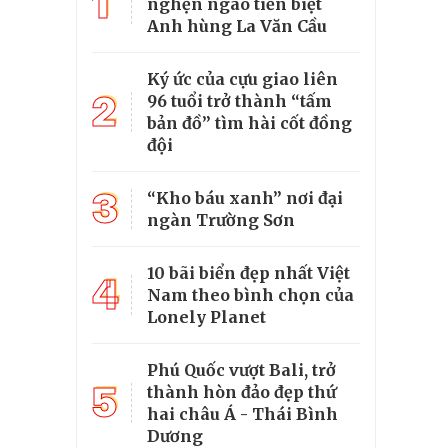
1
nghẹn ngào tiễn biệt
Anh hùng La Văn Cầu
Ký ức của cựu giao liên
2
96 tuổi trở thành “tấm
bản đồ” tìm hài cốt đồng
đội
3
“Kho báu xanh” nơi đại
ngàn Trường Sơn
10 bãi biển đẹp nhất Việt
4
Nam theo bình chọn của
Lonely Planet
Phú Quốc vượt Bali, trở
5
thành hòn đảo đẹp thứ
hai châu Á - Thái Bình
Dương