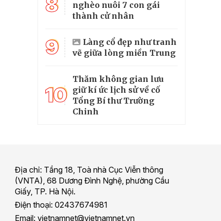
8
nghèo nuôi 7 con gái
thành cử nhân
9
Làng cổ đẹp như tranh
vẽ giữa lòng miền Trung
Thăm không gian lưu
10
giữ kí ức lịch sử về cố
Tổng Bí thư Trường
Chinh
Địa chỉ: Tầng 18, Toà nhà Cục Viễn thông
(VNTA), 68 Dương Đình Nghệ, phường Cầu
Giấy, TP. Hà Nội.
Điện thoại: 02437674981
Email: vietnamnet@vietnamnet.vn