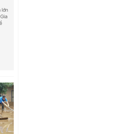
 lớn
 Gia
ể