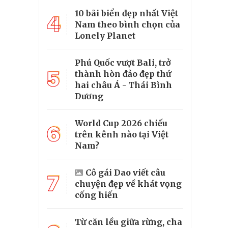
10 bãi biển đẹp nhất Việt
4
Nam theo bình chọn của
Lonely Planet
Phú Quốc vượt Bali, trở
5
thành hòn đảo đẹp thứ
hai châu Á - Thái Bình
Dương
World Cup 2026 chiếu
6
trên kênh nào tại Việt
Nam?
Cô gái Dao viết câu
7
chuyện đẹp về khát vọng
cống hiến
Từ căn lều giữa rừng, cha