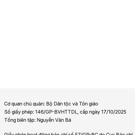
Cơ quan chủ quản: Bộ Dân tộc và Tôn giáo
Số giấy phép: 146/GP-BVHTTDL, cấp ngày 17/10/2025
Tổng biên tập: Nguyễn Văn Bá
Giấy phép hoạt động báo chí số 57/GP-BC do Cục Báo chí,