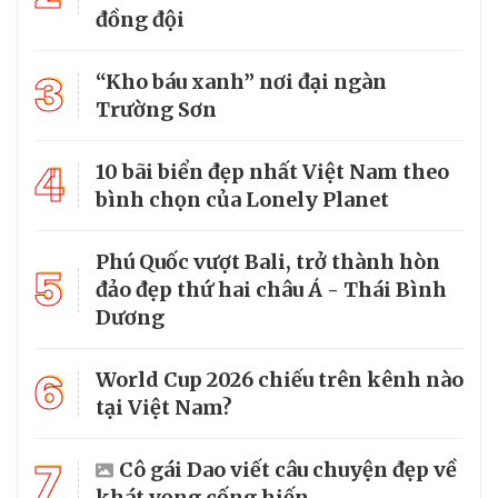
đồng đội
3
“Kho báu xanh” nơi đại ngàn
Trường Sơn
4
10 bãi biển đẹp nhất Việt Nam theo
bình chọn của Lonely Planet
Phú Quốc vượt Bali, trở thành hòn
5
đảo đẹp thứ hai châu Á - Thái Bình
Dương
6
World Cup 2026 chiếu trên kênh nào
tại Việt Nam?
7
Cô gái Dao viết câu chuyện đẹp về
khát vọng cống hiến