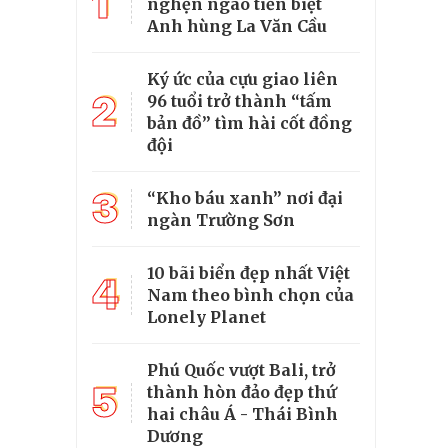
1
nghẹn ngào tiễn biệt
Anh hùng La Văn Cầu
Ký ức của cựu giao liên
2
96 tuổi trở thành “tấm
bản đồ” tìm hài cốt đồng
đội
3
“Kho báu xanh” nơi đại
ngàn Trường Sơn
10 bãi biển đẹp nhất Việt
4
Nam theo bình chọn của
Lonely Planet
Phú Quốc vượt Bali, trở
5
thành hòn đảo đẹp thứ
hai châu Á - Thái Bình
Dương