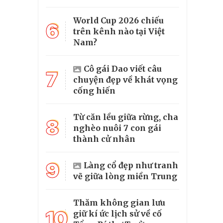
World Cup 2026 chiếu
6
trên kênh nào tại Việt
Nam?
Cô gái Dao viết câu
7
chuyện đẹp về khát vọng
cống hiến
Từ căn lều giữa rừng, cha
8
nghèo nuôi 7 con gái
thành cử nhân
9
Làng cổ đẹp như tranh
vẽ giữa lòng miền Trung
Thăm không gian lưu
10
giữ kí ức lịch sử về cố