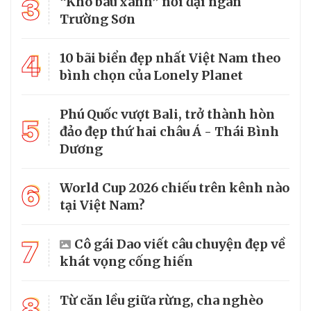
3
“Kho báu xanh” nơi đại ngàn
Trường Sơn
4
10 bãi biển đẹp nhất Việt Nam theo
bình chọn của Lonely Planet
Phú Quốc vượt Bali, trở thành hòn
5
đảo đẹp thứ hai châu Á - Thái Bình
Dương
6
World Cup 2026 chiếu trên kênh nào
tại Việt Nam?
7
Cô gái Dao viết câu chuyện đẹp về
khát vọng cống hiến
8
Từ căn lều giữa rừng, cha nghèo