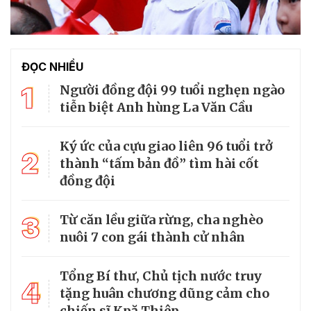
ĐỌC NHIỀU
1
Người đồng đội 99 tuổi nghẹn ngào
tiễn biệt Anh hùng La Văn Cầu
Ký ức của cựu giao liên 96 tuổi trở
2
thành “tấm bản đồ” tìm hài cốt
đồng đội
3
Từ căn lều giữa rừng, cha nghèo
nuôi 7 con gái thành cử nhân
Tổng Bí thư, Chủ tịch nước truy
4
tặng huân chương dũng cảm cho
chiến sĩ Kpă Thiêp