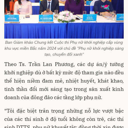
Ban Giám khảo Chung kết Cuộc thi Phụ nữ khởi nghiệp cấp vùng
khu vực miền Bắc năm 2024 với chủ đề "Phụ nữ khởi nghiệp sáng
tạo, chuyển đổi xanh"
Theo Ts. Trần Lan Phương, các dự án/ý tưởng
khởi nghiệp dù ở bất kỳ mức độ tham gia nào đều
thể hiện niềm đam mê, nhiệt huyết, khát khao,
tinh thần đổi mới sáng tạo trong sản xuất kinh
doanh của đông đảo các tầng lớp phụ nữ.
“Tôi đặc biệt trân trọng những nỗ lực vượt bậc
của các thí sinh ở độ tuổi không còn trẻ, các thí
sinh DTTS, phụ nữ khuyết tật; đồng thời xin được