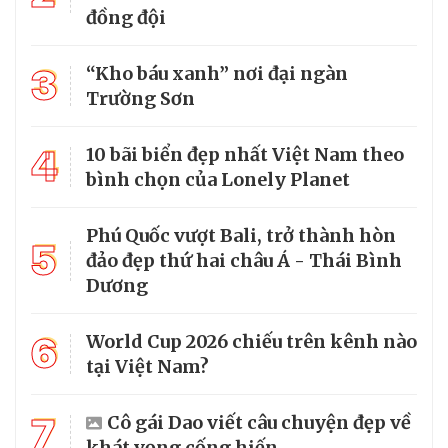
đồng đội
3
“Kho báu xanh” nơi đại ngàn
Trường Sơn
4
10 bãi biển đẹp nhất Việt Nam theo
bình chọn của Lonely Planet
Phú Quốc vượt Bali, trở thành hòn
5
đảo đẹp thứ hai châu Á - Thái Bình
Dương
6
World Cup 2026 chiếu trên kênh nào
tại Việt Nam?
7
Cô gái Dao viết câu chuyện đẹp về
khát vọng cống hiến