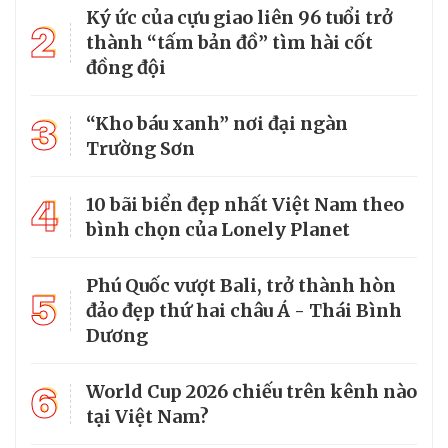
Ký ức của cựu giao liên 96 tuổi trở
2
thành “tấm bản đồ” tìm hài cốt
đồng đội
3
“Kho báu xanh” nơi đại ngàn
Trường Sơn
4
10 bãi biển đẹp nhất Việt Nam theo
bình chọn của Lonely Planet
Phú Quốc vượt Bali, trở thành hòn
5
đảo đẹp thứ hai châu Á - Thái Bình
Dương
6
World Cup 2026 chiếu trên kênh nào
tại Việt Nam?