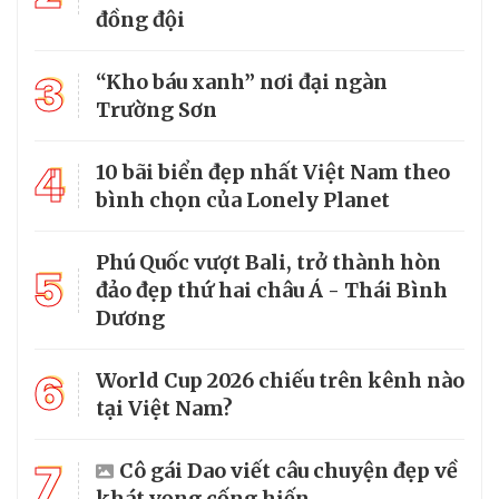
đồng đội
3
“Kho báu xanh” nơi đại ngàn
Trường Sơn
4
10 bãi biển đẹp nhất Việt Nam theo
bình chọn của Lonely Planet
Phú Quốc vượt Bali, trở thành hòn
5
đảo đẹp thứ hai châu Á - Thái Bình
Dương
6
World Cup 2026 chiếu trên kênh nào
tại Việt Nam?
7
Cô gái Dao viết câu chuyện đẹp về
khát vọng cống hiến