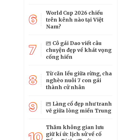
World Cup 2026 chiếu
6
trên kênh nào tại Việt
Nam?
Cô gái Dao viết câu
7
chuyện đẹp về khát vọng
cống hiến
Từ căn lều giữa rừng, cha
8
nghèo nuôi 7 con gái
thành cử nhân
9
Làng cổ đẹp như tranh
vẽ giữa lòng miền Trung
Thăm không gian lưu
10
giữ kí ức lịch sử về cố