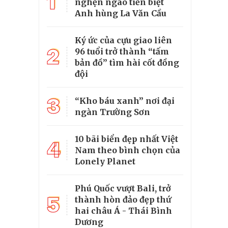
1
nghẹn ngào tiễn biệt
Anh hùng La Văn Cầu
Ký ức của cựu giao liên
2
96 tuổi trở thành “tấm
bản đồ” tìm hài cốt đồng
đội
3
“Kho báu xanh” nơi đại
ngàn Trường Sơn
10 bãi biển đẹp nhất Việt
4
Nam theo bình chọn của
Lonely Planet
Phú Quốc vượt Bali, trở
5
thành hòn đảo đẹp thứ
hai châu Á - Thái Bình
Dương