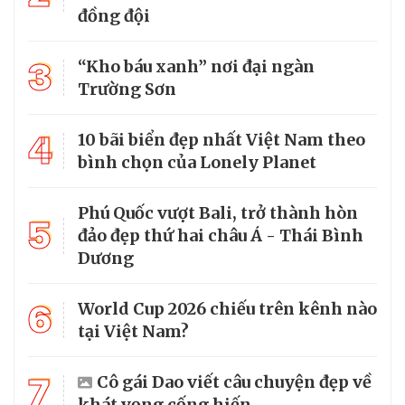
đồng đội
3
“Kho báu xanh” nơi đại ngàn
Trường Sơn
4
10 bãi biển đẹp nhất Việt Nam theo
bình chọn của Lonely Planet
Phú Quốc vượt Bali, trở thành hòn
5
đảo đẹp thứ hai châu Á - Thái Bình
Dương
6
World Cup 2026 chiếu trên kênh nào
tại Việt Nam?
7
Cô gái Dao viết câu chuyện đẹp về
khát vọng cống hiến