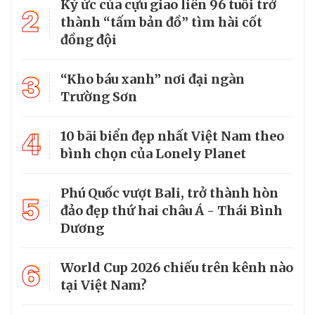
Ký ức của cựu giao liên 96 tuổi trở
2
thành “tấm bản đồ” tìm hài cốt
đồng đội
3
“Kho báu xanh” nơi đại ngàn
Trường Sơn
4
10 bãi biển đẹp nhất Việt Nam theo
bình chọn của Lonely Planet
Phú Quốc vượt Bali, trở thành hòn
5
đảo đẹp thứ hai châu Á - Thái Bình
Dương
6
World Cup 2026 chiếu trên kênh nào
tại Việt Nam?