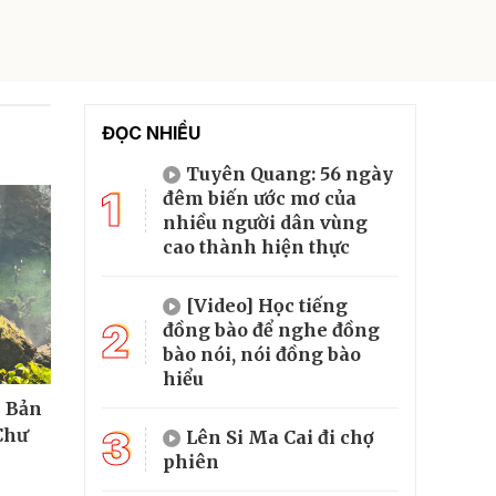
ĐỌC NHIỀU
Tuyên Quang: 56 ngày
1
đêm biến ước mơ của
nhiều người dân vùng
cao thành hiện thực
[Video] Học tiếng
2
đồng bào để nghe đồng
bào nói, nói đồng bào
hiểu
- Bản
3
Chư
Lên Si Ma Cai đi chợ
phiên