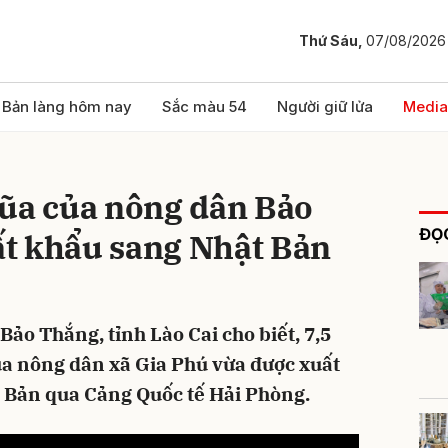
Thứ Sáu,
07/08/2026
bình luận
Bản làng hôm nay
Sắc màu 54
Người giữ lửa
Media
đũa của nông dân Bảo
ĐỌC
t khẩu sang Nhật Bản
ảo Thắng, tỉnh Lào Cai cho biết, 7,5
Hủy
G
a nông dân xã Gia Phú vừa được xuất
t Bản qua Cảng Quốc tế Hải Phòng.