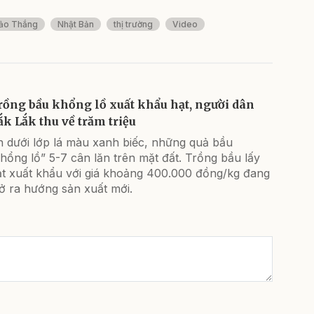
ảo Thắng
Nhật Bản
thị trường
Video
rồng bầu khổng lồ xuất khẩu hạt, người dân
ắk Lắk thu về trăm triệu
n dưới lớp lá màu xanh biếc, những quả bầu
hổng lồ” 5-7 cân lăn trên mặt đất. Trồng bầu lấy
ạt xuất khẩu với giá khoảng 400.000 đồng/kg đang
ở ra hướng sản xuất mới.