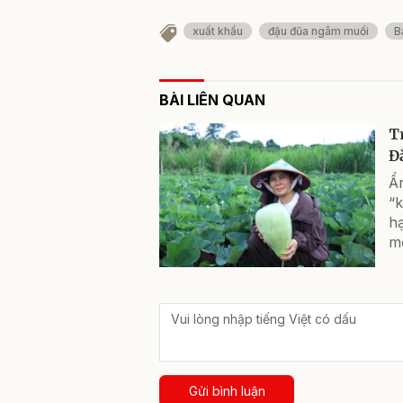
xuất khẩu
đậu đũa ngâm muối
B
BÀI LIÊN QUAN
T
Đ
Ẩ
“k
h
m
Gửi bình luận