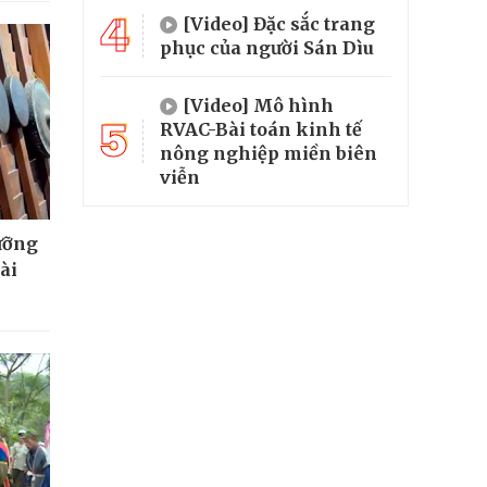
4
[Video] Đặc sắc trang
phục của người Sán Dìu
[Video] Mô hình
5
RVAC-Bài toán kinh tế
nông nghiệp miền biên
viễn
ưỡng
ài