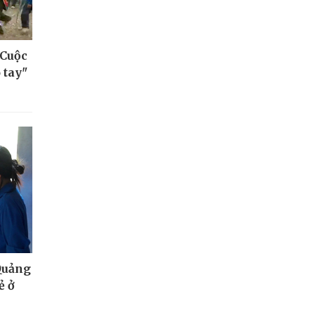
 Cuộc
 tay"
Quảng
ẻ ở