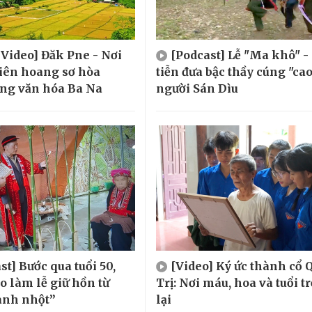
 Video] Đăk Pne - Nơi
[Podcast] Lễ "Ma khô" -
iên hoang sơ hòa
tiễn đưa bậc thầy cúng "cao
ng văn hóa Ba Na
người Sán Dìu
st] Bước qua tuổi 50,
[Video] Ký ức thành cổ 
o làm lễ giữ hồn từ
Trị: Nơi máu, hoa và tuổi tr
anh nhột”
lại