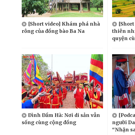
[Short video] Khám phá nhà
[Short
rông của đồng bào Ba Na
thiên nh
quyện cù
Đình Đầm Hà: Nơi di sản vẫn
[Podca
sống cùng cộng đồng
người Da
“Nhặn s