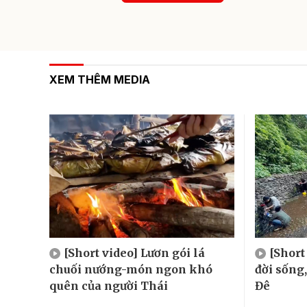
XEM THÊM MEDIA
[Short video] Lươn gói lá
[Short
chuối nướng-món ngon khó
đời sống
quên của người Thái
Đê