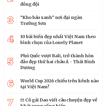
đồng đội
3
“Kho báu xanh” nơi đại ngàn
Trường Sơn
4
10 bãi biển đẹp nhất Việt Nam theo
bình chọn của Lonely Planet
Phú Quốc vượt Bali, trở thành hòn
5
đảo đẹp thứ hai châu Á - Thái Bình
Dương
6
World Cup 2026 chiếu trên kênh nào
tại Việt Nam?
7
Cô gái Dao viết câu chuyện đẹp về
khát vọng cống hiến