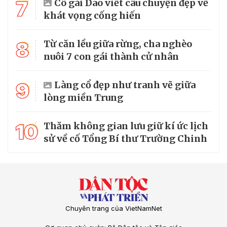
7
Cô gái Dao viết câu chuyện đẹp về
khát vọng cống hiến
8
Từ căn lều giữa rừng, cha nghèo
nuôi 7 con gái thành cử nhân
9
Làng cổ đẹp như tranh vẽ giữa
lòng miền Trung
10
Thăm không gian lưu giữ kí ức lịch
sử về cố Tổng Bí thư Trường Chinh
Chuyên trang của VietNamNet