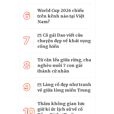
World Cup 2026 chiếu
6
trên kênh nào tại Việt
Nam?
Cô gái Dao viết câu
7
chuyện đẹp về khát vọng
cống hiến
Từ căn lều giữa rừng, cha
8
nghèo nuôi 7 con gái
thành cử nhân
9
Làng cổ đẹp như tranh
vẽ giữa lòng miền Trung
Thăm không gian lưu
10
giữ kí ức lịch sử về cố