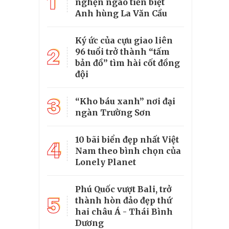
1
nghẹn ngào tiễn biệt
Anh hùng La Văn Cầu
Ký ức của cựu giao liên
2
96 tuổi trở thành “tấm
bản đồ” tìm hài cốt đồng
đội
3
“Kho báu xanh” nơi đại
ngàn Trường Sơn
10 bãi biển đẹp nhất Việt
4
Nam theo bình chọn của
Lonely Planet
Phú Quốc vượt Bali, trở
5
thành hòn đảo đẹp thứ
hai châu Á - Thái Bình
Dương