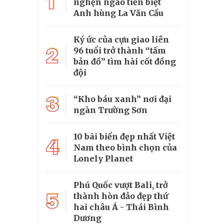
1
nghẹn ngào tiễn biệt
Anh hùng La Văn Cầu
Ký ức của cựu giao liên
2
96 tuổi trở thành “tấm
bản đồ” tìm hài cốt đồng
đội
3
“Kho báu xanh” nơi đại
ngàn Trường Sơn
10 bãi biển đẹp nhất Việt
4
Nam theo bình chọn của
Lonely Planet
Phú Quốc vượt Bali, trở
5
thành hòn đảo đẹp thứ
hai châu Á - Thái Bình
Dương