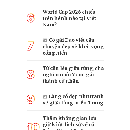
World Cup 2026 chiếu
6
trên kênh nào tại Việt
Nam?
Cô gái Dao viết câu
7
chuyện đẹp về khát vọng
cống hiến
Từ căn lều giữa rừng, cha
8
nghèo nuôi 7 con gái
thành cử nhân
9
Làng cổ đẹp như tranh
vẽ giữa lòng miền Trung
Thăm không gian lưu
10
giữ kí ức lịch sử về cố